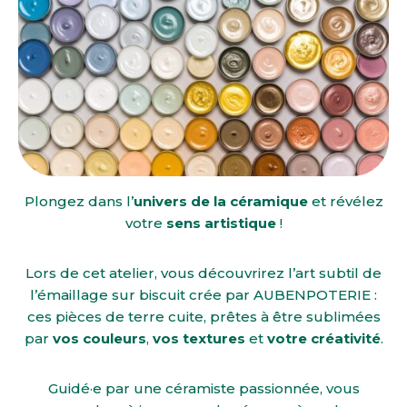
Plongez dans l’
univers de la céramique
et révélez
votre
sens artistique
!
Lors de cet atelier, vous découvrirez l’art subtil de
l’émaillage sur biscuit crée par AUBENPOTERIE :
ces pièces de terre cuite, prêtes à être sublimées
par
vos couleurs
,
vos textures
et
votre créativité
.
Guidé·e par une céramiste passionnée, vous