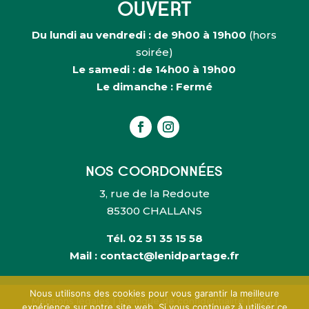
OUVERT
Du lundi au vendredi : de 9h00 à 19h00
(hors
soirée)
Le samedi : de 14h00 à 19h00
Le dimanche : Fermé
NOS COORDONNÉES
3, rue de la Redoute
85300 CHALLANS
Tél.
02 51 35 15 58
Mail : contact@lenidpartage.fr
Nous utilisons des cookies pour vous garantir la meilleure
Mentions légales
|
Politique de confidentialité
|
CVG
|
expérience sur notre site web. Si vous continuez à utiliser ce