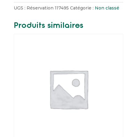
Escape
UGS :
Réservation 117495
Catégorie :
Non classé
Harry
Potter
Produits similaires
(5
pers.)
26/11/2023
14:30