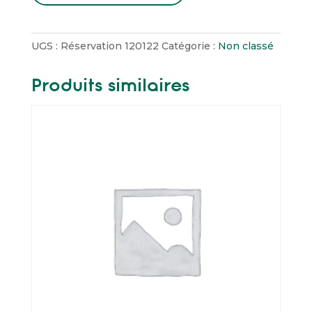
de
Réservation
Location
UGS :
Réservation 120122
Catégorie :
Non classé
de
salle
Produits similaires
La
bulle
de
bien-
être
06/12/2025
14:30