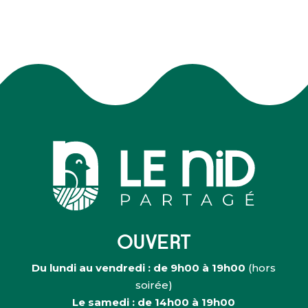
e
m
e
n
t
OUVERT
Du lundi au vendredi : de 9h00 à 19h00
(hors
soirée)
Le samedi : de 14h00 à 19h00