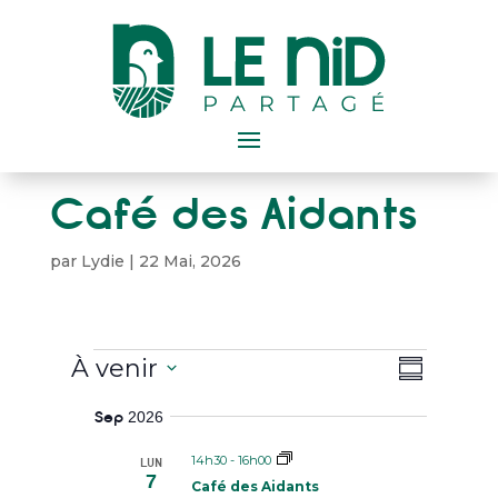
Café des Aidants
par
Lydie
|
22 Mai, 2026
Évènements
N
N
À venir
a
R
a
v
É
S
i
Sep 2026
S
v
é
g
U
a
i
l
M
14h30
-
16h00
LUN
t
7
e
i
É
g
Café des Aidants